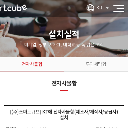
KR
설치실적
대기업, 정부, 지자체, 대학교 등 폭 넓은 고객
전자사물함
무인세탁함
전자사물함
[(주)스마트큐브] KT에 전자사물함(제조사/제작사/공급사)
설치