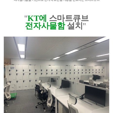
"
KT에
스마트큐브
전자사물함
설치
"