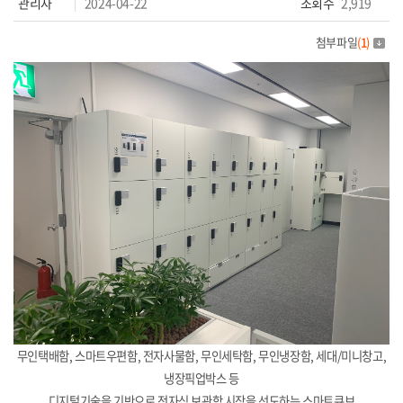
관리자
2024-04-22
조회수
2,919
첨부파일
(
1
)
무인택배함, 스마트우편함, 전자사물함, 무인세탁함, 무인냉장함, 세대/미니창고,
냉장픽업박스 등
디지털기술을 기반으로 전자식 보관함 시장을 선도하는 스마트큐브