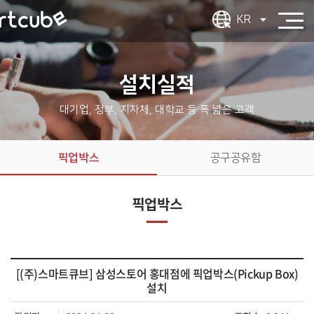
KR
설치실적
대기업, 정부, 지자체, 대학교 등 폭 넓은 고객
픽업박스
공구공유함
픽업박스
[(주)스마트큐브] 삼성스토어 홍대점에 픽업박스(Pickup Box)
설치