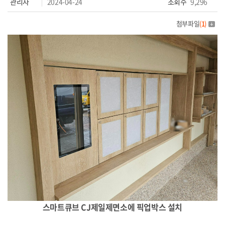
관리자
2024-04-24
조회수
9,296
첨부파일
(
1
)
스마트큐브 CJ제일제면소에 픽업박스 설치