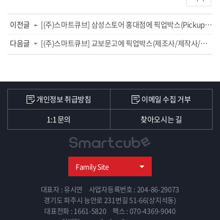
이전글
[(주)스마트큐브] 삼성스토어 홍대점에 픽업박스(Pickup Box) 설치
다음글
[(주)스마트큐브] 교보문고에 픽업박스(제조사/제작사/공급사) 설치
개인정보 취급방침
이메일 수집 거부
1:1 문의
찾아오시는 길
Family Site
대표자 : 유시연
사업자등록번호 : 204-86-29073
경기도 파주시 능안로 231번길 51-66(상지석동)
대표전화 : 1661-5820
팩스 : 070-4369-9040