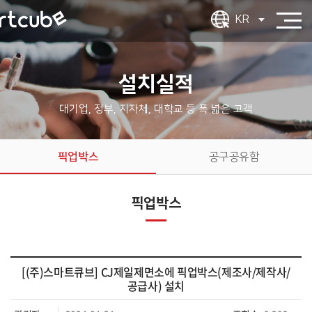
KR
설치실적
대기업, 정부, 지자체, 대학교 등 폭 넓은 고객
픽업박스
공구공유함
픽업박스
[(주)스마트큐브] CJ제일제면소에 픽업박스(제조사/제작사/
공급사) 설치