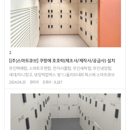
2
[(주)스마트큐브] 쿠팡에 호호락(제조사/제작사/공급사) 설치
무인택배함, 스마트우편함, 전자사물함, 무인세탁함, 무인냉장함,
세대/미니창고, 냉장픽업박스 등"CJ올리브네트웍스에 스마트큐브
호호락 설치"
2024.04.25
관리자
조회수 : 9,187