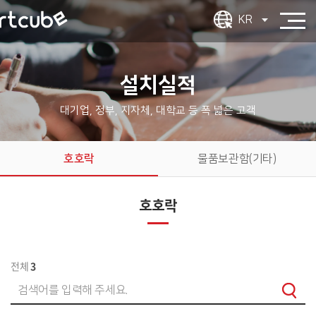
KR
설치실적
대기업, 정부, 지자체, 대학교 등 폭 넓은 고객
호호락
물품보관함(기타)
호호락
전체
3