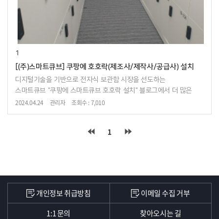
1
[(주)스마트큐브] 쿠팡에 호호락(제조사/제작사/공급사) 설치
디지털기술을 기반으로 전자식 보관함 시장을 선도하는
스마트큐브 "쿠팡에 스마트큐브 호호락 설치 " 블로그에서 더 많은
자료를 확인할 수 있습니다.
2024.04.24
관리자
조회수 : 7,010
1
개인정보 취급방침
이메일 수집 거부
1:1 문의
찾아오시는 길