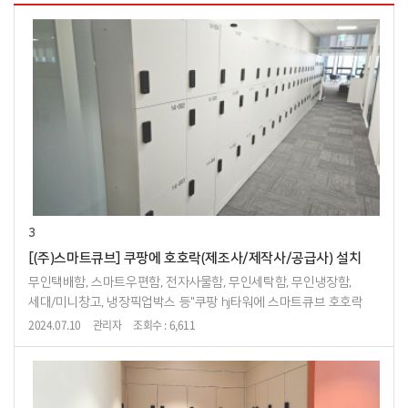
3
[(주)스마트큐브] 쿠팡에 호호락(제조사/제작사/공급사) 설치
무인택배함, 스마트우편함, 전자사물함, 무인세탁함, 무인냉장함,
세대/미니창고, 냉장픽업박스 등"쿠팡 hj타워에 스마트큐브 호호락
설치" 쿠팡 hj타워 14층블로그에서 더 많은 자료를 확인할 수 있습니...
2024.07.10
관리자
조회수 : 6,611