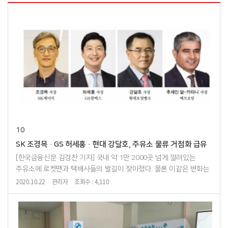
10
SK 조경목·GS 허세홍·현대 강달호, 주유소 물류 거점화 급유
[한국금융신문 김경찬 기자] 국내 약 1만 2000곳 넘게 깔려있는
주유소에 로켓맨과 택배사들의 발길이 잦아졌다. 물론 이같은 변화는
기껏해야 세차나 정비 등 자동차 주행 관련 서비스만 부가했던
2020.10.22
관리자
조회수 : 4,110
주유소들이 '융·복합 생활문화 공간'으로 ...