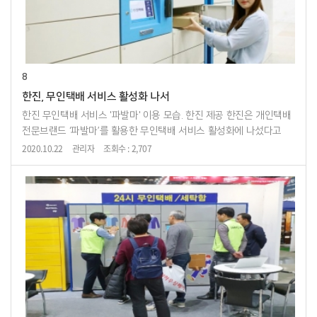
8
한진, 무인택배 서비스 활성화 나서
한진 무인택배 서비스 '파발마' 이용 모습. 한진 제공 한진은 개인택배
전문브랜드 ‘파발마’를 활용한 무인택배 서비스 활성화에 나섰다고
27일 밝혔다.무인택배함은 1인 가구 증가에 따른 비대면 서비스 선호
2020.10.22
관리자
조회수 : 2,707
추세와 안심택배에 대...