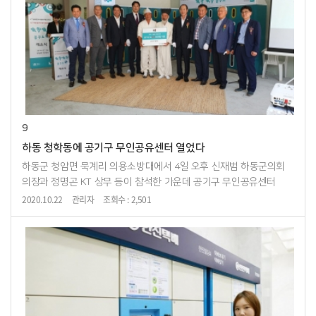
9
하동 청학동에 공기구 무인공유센터 열었다
하동군 청암면 묵계리 의용소방대에서 4일 오후 신재범 하동군의회
의장과 정명곤 KT 상무 등이 참석한 가운데 공기구 무인공유센터
개소식을 갖고 있다./하동군/지리산 자락의 하동 청학동
2020.10.22
관리자
조회수 : 2,501
기가창조마을에 국내 최초로 ICT(정보통신기술)를 ...