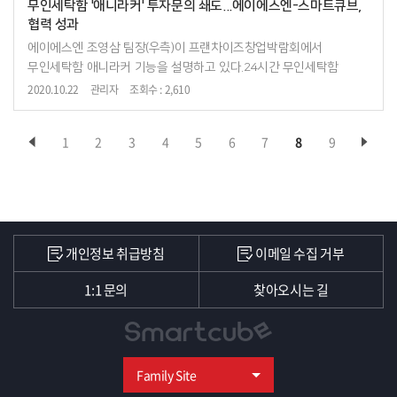
무인세탁함 '애니라커' 투자문의 쇄도...에이에스엔-스마트큐브,
협력 성과
에이에스엔 조영삼 팀장(우측)이 프랜차이즈창업박람회에서
무인세탁함 애니라커 기능을 설명하고 있다.24시간 무인세탁함
'애니라커'에 대한 사업 투자문의가 쇄도하고 있다. 접근성이 뛰어나고
2020.10.22
관리자
조회수 : 2,610
세탁비용 대비 효율성이 크게 향상돼 사용자...
1
2
3
4
5
6
7
8
9
개인정보 취급방침
이메일 수집 거부
1:1 문의
찾아오시는 길
Family Site