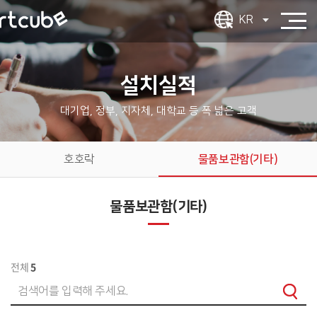
KR
설치실적
대기업, 정부, 지자체, 대학교 등 폭 넓은 고객
호호락
물품보관함(기타)
물품보관함(기타)
전체
5