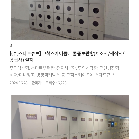
3
[(주)스마트큐브] 고척스카이돔에 물품보관함(제조사/제작사/
공급사) 설치
무인택배함, 스마트우편함, 전자사물함, 무인세탁함, 무인냉장함,
세대/미니창고, 냉장픽업박스 등"고척스카이돔에 스마트큐브
물품보관함 설치"고척스카이돔
2024.06.28
관리자
조회수 : 6,228