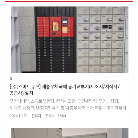
5
[(주)스마트큐브] 세종우체국에 등기교부기(제조사/제작사/
공급사) 설치
무인택배함, 스마트우편함, 전자사물함, 무인세탁함, 무인냉장함,
세대/미니창고, 냉장픽업박스 등"세종우체국 스마트큐브 등기교부기
설치"
2024.10.30
관리자
조회수 : 7,964