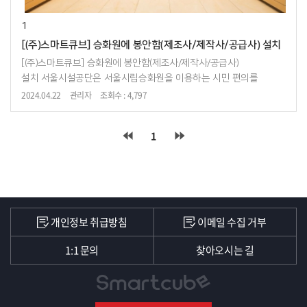
1
[(주)스마트큐브] 승화원에 봉안함(제조사/제작사/공급사) 설치
[(주)스마트큐브] 승화원에 봉안함(제조사/제작사/공급사)
설치 서울시설공단은 서울시립승화원을 이용하는 시민 편의를
높이기 위해 국내 공공추모시설 최초로 봉안함 임시안치 서비스인
2024.04.22
관리자
조회수 : 4,797
'하늘 정거장'을 도...
1
개인정보 취급방침
이메일 수집 거부
1:1 문의
찾아오시는 길