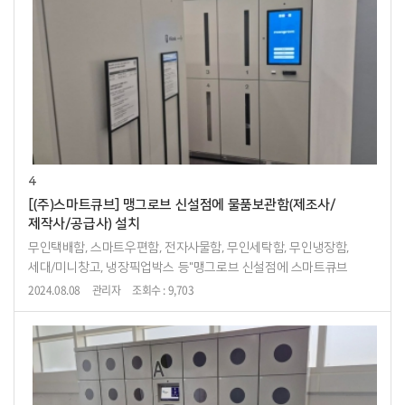
4
[(주)스마트큐브] 맹그로브 신설점에 물품보관함(제조사/
제작사/공급사) 설치
무인택배함, 스마트우편함, 전자사물함, 무인세탁함, 무인냉장함,
세대/미니창고, 냉장픽업박스 등"맹그로브 신설점에 스마트큐브
물품보관함 설치"맹그로브 신설점
2024.08.08
관리자
조회수 : 9,703