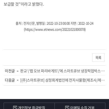
보급할 것”이라고 밝혔다.
출처 : 전자신문,
발행일 : 2022-10-23 00:00 지면 : 2022-10-24
(
https://www.etnews.com/20221021000078)
목록
이전글
판교 \'랩 오브 파리바게뜨\'에 스마트큐브 냉장픽업박스 설치
다음글
[(주)스마트큐브] 삼정회계법인에 전자사물함(제조사/제작사/공급사 스마트큐브) 설...
개인정보 취급방침
이메일 수집 거부