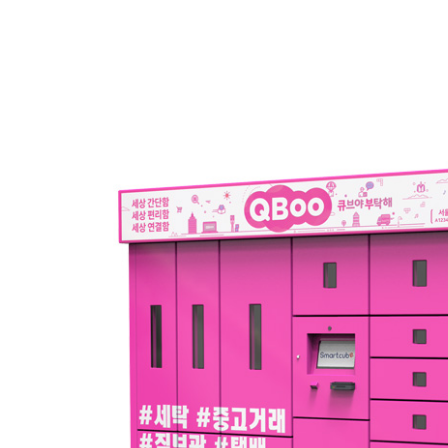
다용도 제품
호호락
범용 제품
물품보관함(기타)