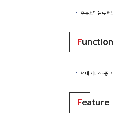
주유소의 물류 허
F
unctio
택배 서비스+중고 
F
eature