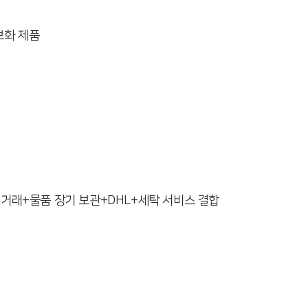
브화 제품
n
거래+물품 장기 보관+DHL+세탁 서비스 결합