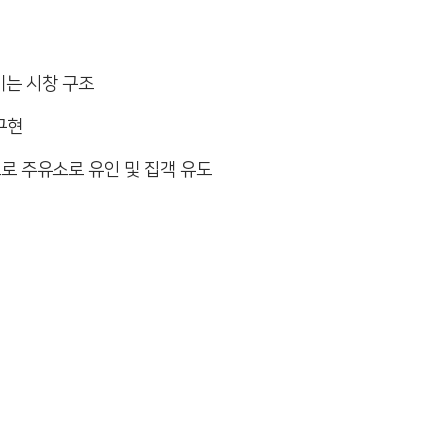
이는 시창 구조
 구현
로 주유소로 유인 및 집객 유도