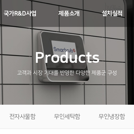
국가R&D사업
제품소개
설치실적
스마트셀
무인택배함
무인택배함
Products
등기교부기
스마트우편함
전자사물함
택배접수기
세대 / 미니창고
무인세탁함
고객과 시장 기대를 반영한 다양한 제품군 구성
드론스테이션
전자사물함
냉장픽업박스
무인세탁함
픽업박스
무인냉장함
공구공유함
전자사물함
무인세탁함
무인냉장함
통합보관함
스마트스토리지