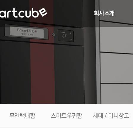
회사소개
CEO 인사말
연혁
조직 구성
특허 및 기술
찾아오시는 길
무인택배함
스마트우편함
세대 / 미니창고