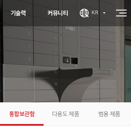
기술력
커뮤니티
KR
사용ㆍ인증
견적 문의
결제
1:1 문의
App 지원
PR센터
시스템 연동
채용 안내
UIㆍUX
장애 대응
통합보관함
다용도 제품
범용 제품