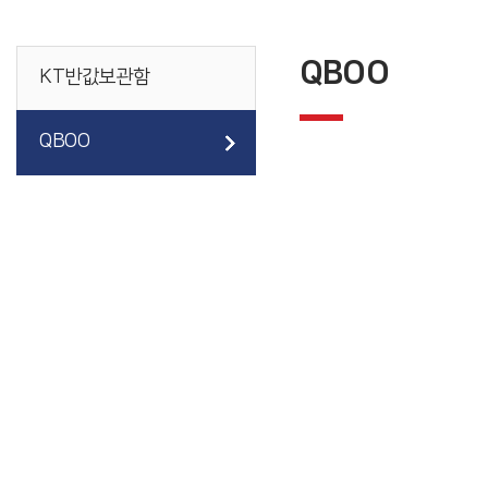
QBOO
KT반값보관함
QBOO